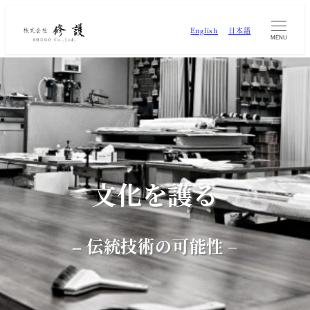
English
日本語
MENU
文化を護る
–
伝統技術の可能性
–