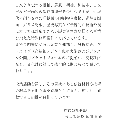
古来より伝わる掛軸、屏風、襖絵、和装本、古文
書など書画類の保存修理がその中心ですが、近現
代に制作された洋紙製の印刷物や書物、青焼き図
面、ガラス乾板、歴史写真など伝統的な技術や視
点だけでは対応できない歴史資料類や様々な事情
を抱えた特殊修理案件にも応じています。
また専門機関や協力企業と連携し、分析調査、ア
ーカイブ（高精細デジタル化の実施およびデジタ
ル公開用プラットフォームのご提案）、複製制作
など、文化財に対して総合的に関わらせて頂いて
おります。
企業活動を通じ、その周縁にある伝統材料や技術
の継承をも担う事を責務として捉え、広く社会貢
献できる組織を目指しています。
株式会社修護
代表取締役 池田 和彦